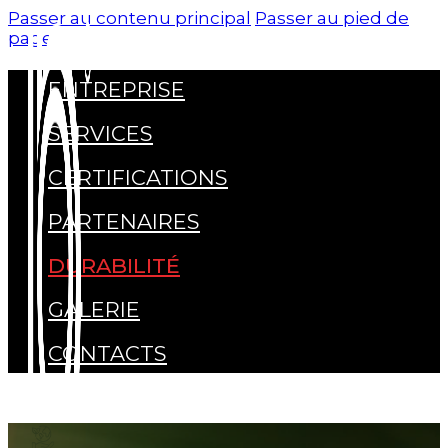
Passer au contenu principal
Passer au pied de
page
ENTREPRISE
SERVICES
CERTIFICATIONS
PARTENAIRES
DURABILITÉ
GALERIE
CONTACTS