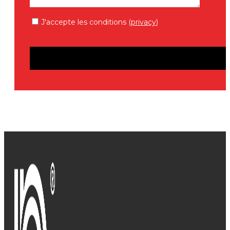
J'accepte les conditions (
privacy
)
Veuillez
laisser
ce
champ
vide.