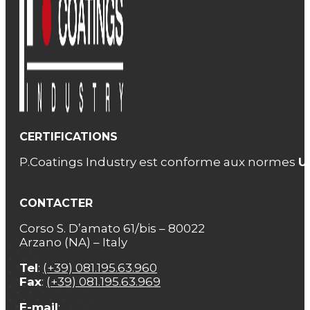
CERTIFICATIONS
P.Coatings Industry est conforme aux normes
U
CONTACTER
Corso S. D’amato 61/bis – 80022
Arzano (NA) – Italy
Tel
:
(+39) 081.195.63.960
Fax
:
(+39) 081.195.63.969
E-mail
: