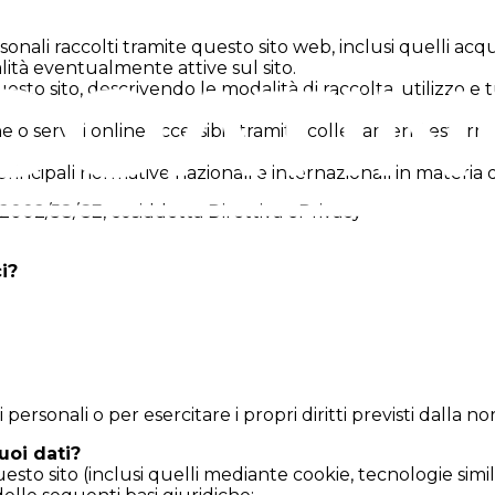
rsonali raccolti tramite questo sito web, inclusi quelli ac
lità eventualmente attive sul sito.
esto sito, descrivendo le modalità di raccolta, utilizzo e t
ne o servizi online accessibili tramite collegamenti esterni
incipali normative nazionali e internazionali in materia di
002/58/CE, cosiddetta Direttiva ePrivacy
i?
ersonali o per esercitare i propri diritti previsti dalla nor
tuoi dati?
uesto sito (inclusi quelli mediante cookie, tecnologie simil