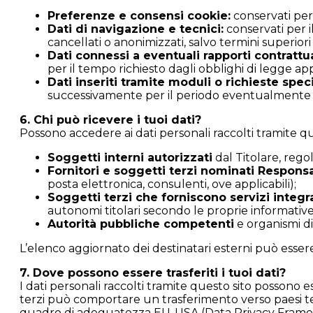
Preferenze e consensi cookie:
conservati per
Dati di navigazione e tecnici:
conservati per i
cancellati o anonimizzati, salvo termini superiori
Dati connessi a eventuali rapporti contrattual
per il tempo richiesto dagli obblighi di legge app
Dati inseriti tramite moduli o richieste speci
successivamente per il periodo eventualmente ri
6. Chi può ricevere i tuoi dati?
Possono accedere ai dati personali raccolti tramite que
Soggetti interni autorizzati
dal Titolare, regol
Fornitori e soggetti terzi nominati Responsa
posta elettronica, consulenti, ove applicabili);
Soggetti terzi che forniscono servizi integra
autonomi titolari secondo le proprie informative (
Autorità pubbliche competenti
e organismi di 
L’elenco aggiornato dei destinatari esterni può essere 
7. Dove possono essere trasferiti i tuoi dati?
I dati personali raccolti tramite questo sito possono es
terzi può comportare un trasferimento verso paesi terz
quadro di adeguatezza EU-USA (Data Privacy Framewo