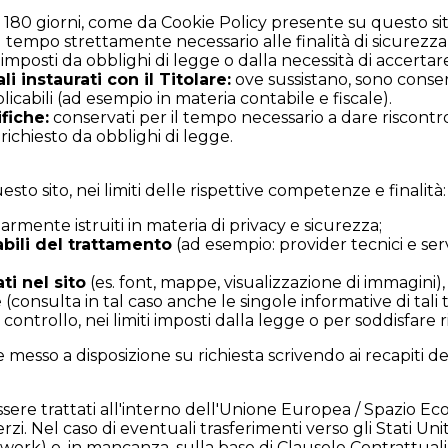
 180 giorni, come da Cookie Policy presente su questo sit
l tempo strettamente necessario alle finalità di sicurezza 
 imposti da obblighi di legge o dalla necessità di accertare
i instaurati con il Titolare:
ove sussistano, sono conser
licabili (ad esempio in materia contabile e fiscale).
fiche:
conservati per il tempo necessario a dare riscontro 
chiesto da obblighi di legge.
sto sito, nei limiti delle rispettive competenze e finalità:
armente istruiti in materia di privacy e sicurezza;
bili del trattamento
(ad esempio: provider tecnici e serv
ti nel sito
(es. font, mappe, visualizzazione di immagini), 
consulta in tal caso anche le singole informative di tali t
controllo, nei limiti imposti dalla legge o per soddisfare ri
messo a disposizione su richiesta scrivendo ai recapiti del
sere trattati all'interno dell'Unione Europea / Spazio Econ
i. Nel caso di eventuali trasferimenti verso gli Stati Uni
rk) o, in mancanza, sulla base di Clausole Contrattuali