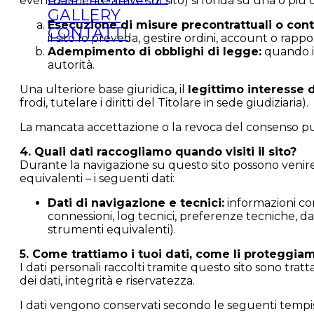
eventualmente attive sul sito) si fonda su una o più d
GALLERY
Esecuzione di misure precontrattuali o contr
CONTATTI
il sito lo preveda, gestire ordini, account o rappo
Adempimento di obblighi di legge:
quando il 
autorità.
Una ulteriore base giuridica, il
legittimo interesse d
frodi, tutelare i diritti del Titolare in sede giudiziaria).
La mancata accettazione o la revoca del consenso può 
4. Quali dati raccogliamo quando visiti il sito?
Durante la navigazione su questo sito possono venire 
equivalenti – i seguenti dati:
Dati di navigazione e tecnici:
informazioni come
connessioni, log tecnici, preferenze tecniche, da
strumenti equivalenti).
5. Come trattiamo i tuoi dati, come li proteggi
I dati personali raccolti tramite questo sito sono trat
dei dati, integrità e riservatezza.
I dati vengono conservati secondo le seguenti tempis