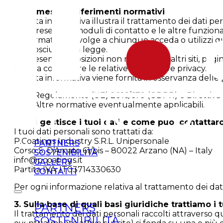
1. Premessa e riferimenti normativi
Questa informativa illustra il trattamento dei dati pe
ove presenti — moduli di contatto e le altre funziona
L’informativa si rivolge a chiunque acceda o utilizzi qu
riconosciuti dalla legge.
Le presenti disposizioni non riguardano altri siti, pagi
invita a consultare le relative informative privacy.
Questa informativa viene fornita in osservanza delle pr
Regolamento (UE) 2016/679 (GDPR) e Direttiva 2
Altre normative eventualmente applicabili.
2. Chi gestisce i tuoi dati e come puoi contattarc
I tuoi dati personali sono trattati da:
P.Coatings Industry S.R.L. Unipersonale
PARTNERS
Corso S. D’Amato 61/bis – 80022 Arzano (NA) – Italy
SOSTENIBILITÀ
info@pcoatings.it
GALLERY
Partita IVA: IT03714330630
CONTATTI
Per ogni informazione relativa al trattamento dei dati p
3. Sulla base di quali basi giuridiche trattiamo i 
PARTNERS
Il trattamento dei dati personali raccolti attraverso q
SOSTENIBILITÀ