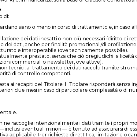
?
o di:
dano siano o meno in corso di trattamento e, in caso affer
azione dei dati inesatti o non più necessari (diritto di ret
 dei dati, anche per finalità promozionali/di profilazione,
utturato e interoperabile (ove tecnicamente possibile).
ualmente prestato, senza che ciò pregiudichi la liceità
zioni commerciali o newsletter, ove attive).
on tecnici, al trattamento dei dati raccolti tramite strum
orità di controllo competenti.
chiesta ai recapiti del Titolare. Il Titolare risponderà sen
teriori due mesi in caso di particolare complessità o di n
entale.
 ne raccoglie intenzionalmente i dati tramite i propri mod
i — inclusi eventuali minori — è tenuto ad assicurarsi di esse
iva applicabile. Per richieste di rettifica, limitazione o can