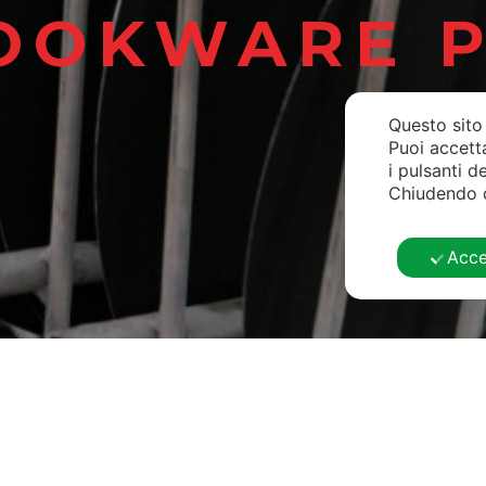
OOKWARE 
Questo sito 
Puoi accett
i pulsanti d
Chiudendo q
Acce
.L. Unipersonale – P.Iva – C.F. IT03714330630 –
Consenso
–
Personal Da