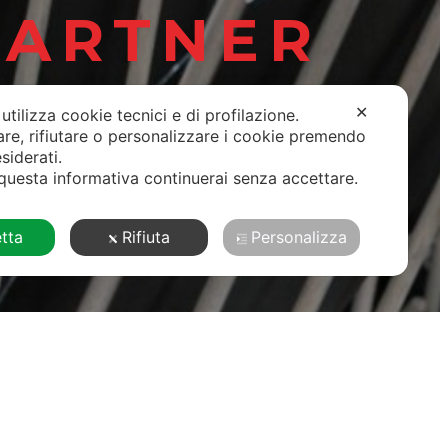
PARTNER
✕
utilizza cookie tecnici e di profilazione.
are, rifiutare o personalizzare i cookie premendo
esiderati.
uesta informativa continuerai senza accettare.
tta
Rifiuta
Personalizza
ta Policy
–
Cookie Policy