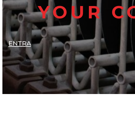
YOUR C
ENTRA
P.Coatings Industry S.R